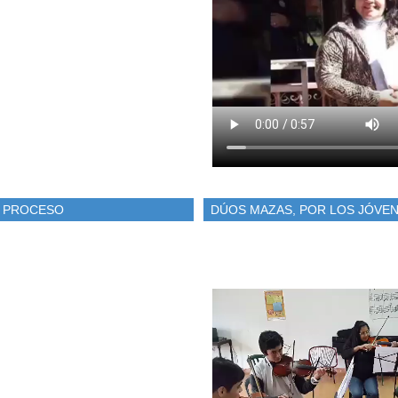
N PROCESO
DÚOS MAZAS, POR LOS JÓVEN